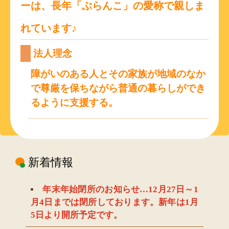
ーは、長年「ぶらんこ」の愛称で親しま
あんずルーム
れています♪
スヌーズレン
法人理念
ご利用案内
障がいのある人とその家族が地域のなか
で尊厳を保ちながら普通の暮らしができ
アクセス
るように支援する。
リンク
新着情報
年末年始閉所のお知らせ…12月27日～1
月4日までは閉所しております。新年は1月
5日より開所予定です。