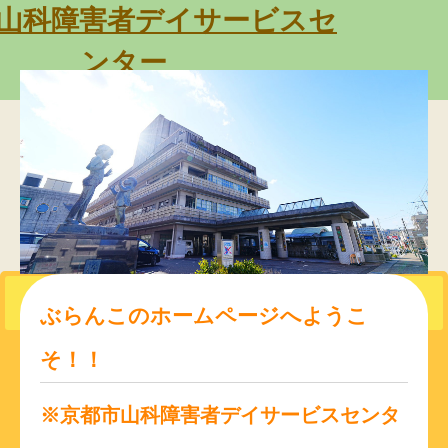
山科障害者デイサービスセ
ンター
社会福祉法人 京都障害者福祉センター
〒607-8086
京都市山科区竹鼻四丁野町34-1
山科合同福祉センター 3階
TEL:075-591-8843
トップページ
ぶらんこのホームページへようこ
そ！！
事業について
プログラム
※京都市山科障害者デイサービスセンタ